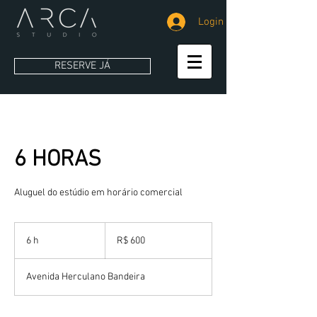
Login
RESERVE JÁ
6 HORAS
Aluguel do estúdio em horário comercial
600
Reais
6 h
6
R$ 600
brasileiros
h
Avenida Herculano Bandeira