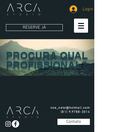
Login
RESERVE JÁ
PROCURA QUAL
PROFISSIONAL?
noe_neto@hotmail.com
(81) 9.9788-3014
Contato